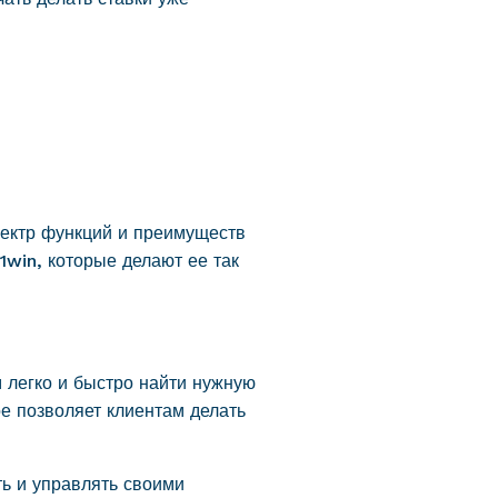
1win
спектр функций и преимуществ
1win, которые делают ее так
 легко и быстро найти нужную
ое позволяет клиентам делать
ть и управлять своими