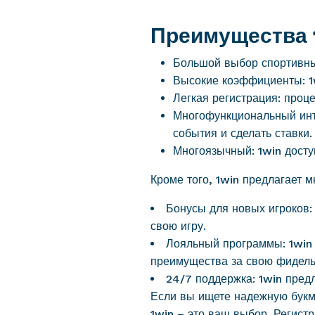
1win Бук
Преимущества 
Большой выбор спортивных
Высокие коэффициенты: 1
Легкая регистрация: проц
Многофункциональный инте
события и сделать ставки.
Многоязычный: 1win досту
Кроме того, 1win предлагает 
Бонусы для новых игроков:
свою игру.
Лояльный программы: 1win 
преимущества за свою фидель
24/7 поддержка: 1win пред
Если вы ищете надежную букме
1win – это ваш выбор. Регист