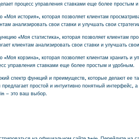
делает процесс управления ставками еще более простым и
ю «Моя история», которая позволяет клиентам просматрив
нтам анализировать свои ставки и улучшать свои стратеги
функцию «Моя статистика», которая позволяет клиентам про
огает клиентам анализировать свои ставки и улучшать свои
ю «Моя корзина», которая позволяет клиентам хранить и у
есс управления ставками еще более простым и удобным.
окий спектр функций и преимуществ, которые делают ее т
я предлагает простой и интуитивно понятный интерфейс, а
in – это ваш выбор.
гистрироваться и 
стрироваться на официальном сайте 1win. Перейдите на с