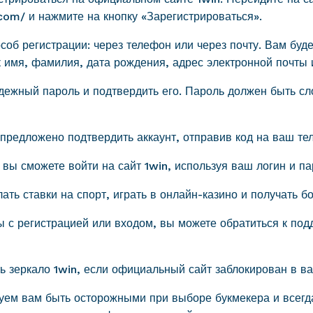
om/ и нажмите на кнопку «Зарегистрироваться».
соб регистрации: через телефон или через почту. Вам буд
к имя, фамилия, дата рождения, адрес электронной почты
дежный пароль и подтвердить его. Пароль должен быть сл
 предложено подтвердить аккаунт, отправив код на ваш те
 вы сможете войти на сайт 1win, используя ваш логин и па
ать ставки на спорт, играть в онлайн-казино и получать б
ы с регистрацией или входом, вы можете обратиться к под
ь зеркало 1win, если официальный сайт заблокирован в в
уем вам быть осторожными при выборе букмекера и всегд