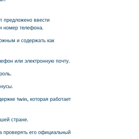
ет предложено ввести
 и номер телефона.
ожным и содержать как
лефон или электронную почту.
роль.
онусы.
держке 1win, которая работает
ашей стране.
а проверять его официальный