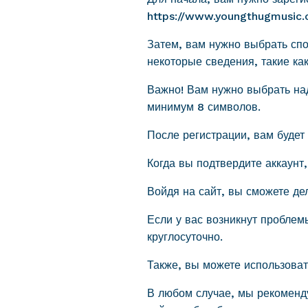
https://www.youngthugmusic.c
Затем, вам нужно выбрать спо
некоторые сведения, такие ка
Важно! Вам нужно выбрать на
минимум 8 символов.
После регистрации, вам будет
Когда вы подтвердите аккаунт,
Войдя на сайт, вы сможете дел
Если у вас возникнут проблем
круглосуточно.
Также, вы можете использоват
В любом случае, мы рекоменд