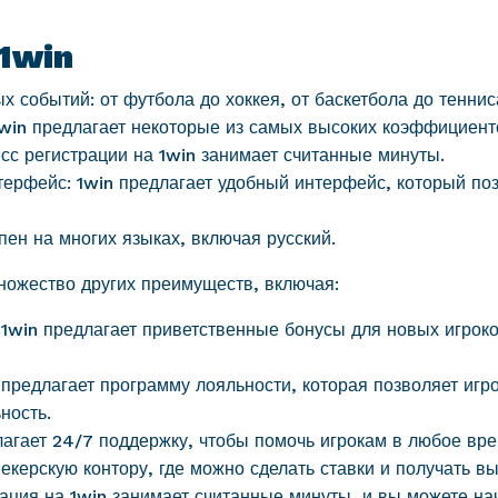
мекерская Контор
1win
 событий: от футбола до хоккея, от баскетбола до тенниса
win предлагает некоторые из самых высоких коэффициент
есс регистрации на 1win занимает считанные минуты.
рфейс: 1win предлагает удобный интерфейс, который поз
пен на многих языках, включая русский.
множество других преимуществ, включая:
 1win предлагает приветственные бонусы для новых игроко
предлагает программу лояльности, которая позволяет игр
ность.
лагает 24/7 поддержку, чтобы помочь игрокам в любое вре
керскую контору, где можно сделать ставки и получать 
рация на 1win занимает считанные минуты, и вы можете нач