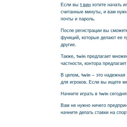
Если вы
1 вин
хотите начать и
считанные минуты, и вам нужн
почты и пароль.
После регистрации вы сможете 
функций, которые делают ее п
другие.
Также, 1win предлагает множес
частности, контора предлагает
В целом, 1win – это надежная
для игроков. Если вы ищете ме
Начните играть в 1win сегодня
Вам не нужно ничего предприни
начните делать ставки на спор