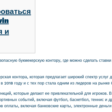
роваться
win
я и
опасную букмекерскую контору, где можно сделать ставки 
рская контора, которая предлагает широкий спектр услуг д
в 2018 году и с тех пор стала одним из лидеров на рынке 
нкций, которые делают ее привлекательной для игроков. В
ртивных событий, включая футбол, баскетбол, теннис и др
в оплаты, включая банковские карты, электронные деньги 