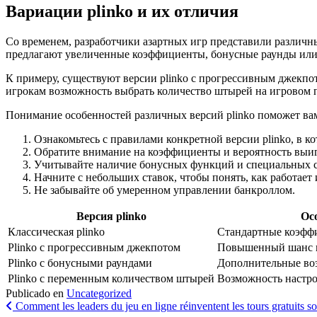
Вариации plinko и их отличия
Со временем, разработчики азартных игр представили различны
предлагают увеличенные коэффициенты, бонусные раунды или 
К примеру, существуют версии plinko с прогрессивным джекпот
игрокам возможность выбрать количество штырей на игровом п
Понимание особенностей различных версий plinko поможет вам
Ознакомьтесь с правилами конкретной версии plinko, в ко
Обратите внимание на коэффициенты и вероятность выи
Учитывайте наличие бонусных функций и специальных 
Начните с небольших ставок, чтобы понять, как работает 
Не забывайте об умеренном управлении банкроллом.
Версия plinko
Ос
Классическая plinko
Стандартные коэффи
Plinko с прогрессивным джекпотом
Повышенный шанс 
Plinko с бонусными раундами
Дополнительные во
Plinko с переменным количеством штырей
Возможность настро
Publicado en
Uncategorized
Navegación
Comment les leaders du jeu en ligne réinventent les tours gratuits so