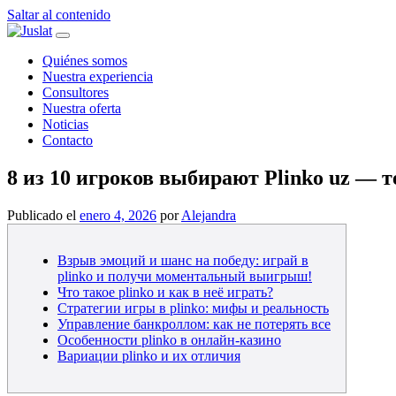
Saltar al contenido
Navegación
principal
Quiénes somos
Nuestra experiencia
Consultores
Nuestra oferta
Noticias
Contacto
8 из 10 игроков выбирают Plinko uz — 
Publicado el
enero 4, 2026
por
Alejandra
Взрыв эмоций и шанс на победу: играй в
plinko и получи моментальный выигрыш!
Что такое plinko и как в неё играть?
Стратегии игры в plinko: мифы и реальность
Управление банкроллом: как не потерять все
Особенности plinko в онлайн-казино
Вариации plinko и их отличия