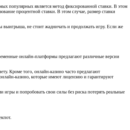
амых популярных является метод фиксированной ставки. В этом
зование процентной ставки. В этом случае, размер ставки
 выигрыша, не стоит жадничать и продолжать игру. Если же
овременные онлайн-платформы предлагают различные версии
нету. Кроме того, онлайн-казино часто предлагают
онлайн-казино, которые имеют лицензию и гарантируют
ми игры и попробовать свои силы без риска потерять реальные
екпот.