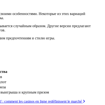
 своими особенностями. Некоторые из этих вариаций
ры.
грывается случайным образом. Другие версии предлагают
тов.
ашим предпочтениям и стилю игры.
ства
ов
кпот
риза
ю выигрыша и крупным призом
if : comment les casinos en ligne redéfinissent le marché