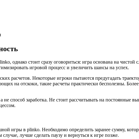
я
ность
inko, однако стоит сразу оговориться: игра основана на чистой
тимизировать игровой процесс и увеличить шансы на успех.
ских расчетов. Некоторые игроки пытаются предугадать траект
яющих на отскоки, такие расчеты практически бесполезны. Боле
, а не способ заработка. Не стоит рассчитывать на постоянные 
цессом.
ой игры в plinko. Необходимо определить заранее сумму, котор
м случае, лучше сделать паузу и вернуться к игре позже.