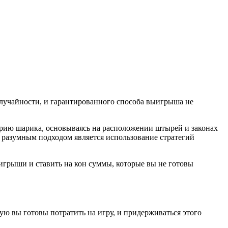
 случайности, и гарантированного способа выигрыша не
орию шарика, основываясь на расположении штырей и законах
е разумным подходом является использование стратегий
выигрыши и ставить на кон суммы, которые вы не готовы
ую вы готовы потратить на игру, и придерживаться этого