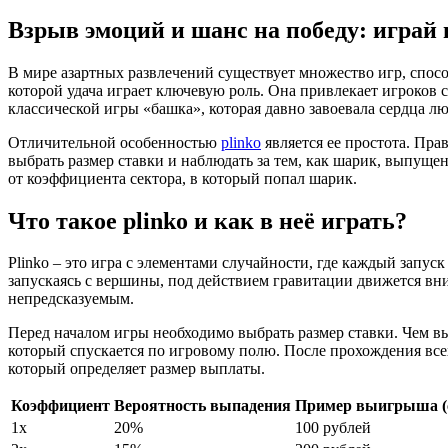
Взрыв эмоций и шанс на победу: играй
В мире азартных развлечений существует множество игр, спос
которой удача играет ключевую роль. Она привлекает игроков
классической игры «башка», которая давно завоевала сердца лю
Отличительной особенностью
plinko
является ее простота. Пр
выбрать размер ставки и наблюдать за тем, как шарик, выпуще
от коэффициента сектора, в который попал шарик.
Что такое plinko и как в неё играть?
Plinko – это игра с элементами случайности, где каждый зап
запускаясь с вершины, под действием гравитации движется вни
непредсказуемым.
Перед началом игры необходимо выбрать размер ставки. Чем вы
который спускается по игровому полю. После прохождения все
который определяет размер выплаты.
Коэффициент
Вероятность выпадения
Пример выигрыша (с
1x
20%
100 рублей