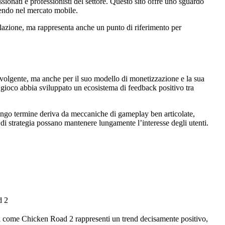
sionati e professionisti del settore. Questo sito offre uno sguardo
vendo nel mercato mobile.
ulazione, ma rappresenta anche un punto di riferimento per
nvolgente, ma anche per il suo modello di monetizzazione e la sua
gioco abbia sviluppato un ecosistema di feedback positivo tra
lungo termine deriva da meccaniche di gameplay ben articolate,
di strategia possano mantenere lungamente l’interesse degli utenti.
d 2
itoli come Chicken Road 2 rappresenti un trend decisamente positivo,