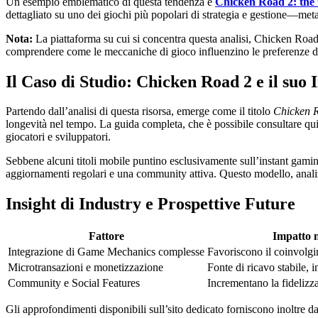
Un esempio emblematico di questa tendenza è
Chicken Road 2: the 
dettagliato su uno dei giochi più popolari di strategia e gestione—met
Nota:
La piattaforma su cui si concentra questa analisi, Chicken Road 
comprendere come le meccaniche di gioco influenzino le preferenze dei
Il Caso di Studio: Chicken Road 2 e il suo 
Partendo dall’analisi di questa risorsa, emerge come il titolo
Chicken 
longevità nel tempo. La guida completa, che è possibile consultare qu
giocatori e sviluppatori.
Sebbene alcuni titoli mobile puntino esclusivamente sull’instant gamin
aggiornamenti regolari e una community attiva. Questo modello, analizz
Insight di Industry e Prospettive Future
Fattore
Impatto 
Integrazione di Game Mechanics complesse
Favoriscono il coinvolg
Microtransazioni e monetizzazione
Fonte di ricavo stabile, 
Community e Social Features
Incrementano la fidelizza
Gli approfondimenti disponibili sull’sito dedicato forniscono inoltre d