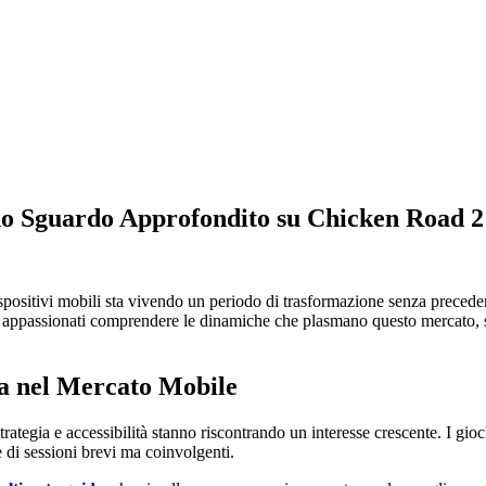
no Sguardo Approfondito su Chicken Road 2
ispositivi mobili sta vivendo un periodo di trasformazione senza precede
i e appassionati comprendere le dinamiche che plasmano questo mercato, s
gia nel Mercato Mobile
trategia e accessibilità stanno riscontrando un interesse crescente. I gioc
e di sessioni brevi ma coinvolgenti.