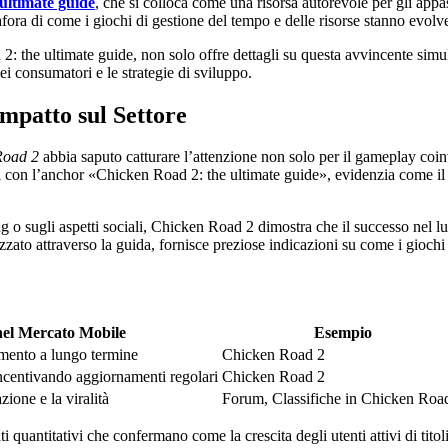
ultimate guide
, che si colloca come una risorsa autorevole per gli appas
afora di come i giochi di gestione del tempo e delle risorse stanno evol
2: the ultimate guide, non solo offre dettagli su questa avvincente sim
 consumatori e le strategie di sviluppo.
Impatto sul Settore
Road 2
abbia saputo catturare l’attenzione non solo per il gameplay coi
i con l’anchor «Chicken Road 2: the ultimate guide», evidenzia come il 
g o sugli aspetti sociali, Chicken Road 2 dimostra che il successo nel 
ato attraverso la guida, fornisce preziose indicazioni su come i giochi 
nel Mercato Mobile
Esempio
imento a lungo termine
Chicken Road 2
incentivando aggiornamenti regolari
Chicken Road 2
zione e la viralità
Forum, Classifiche in Chicken Roa
ati quantitativi che confermano come la crescita degli utenti attivi di t