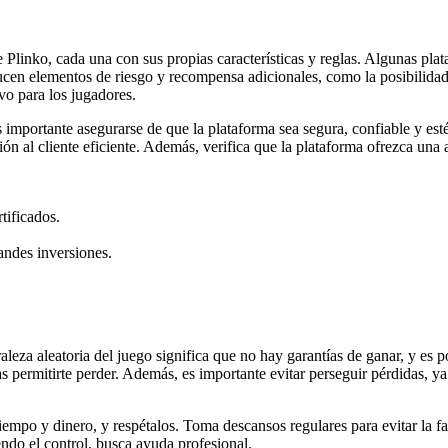
e Plinko, cada una con sus propias características y reglas. Algunas p
ducen elementos de riesgo y recompensa adicionales, como la posibilida
vo para los jugadores.
Es importante asegurarse de que la plataforma sea segura, confiable y e
ción al cliente eficiente. Además, verifica que la plataforma ofrezca u
tificados.
andes inversiones.
aleza aleatoria del juego significa que no hay garantías de ganar, y es 
s permitirte perder. Además, es importante evitar perseguir pérdidas, y
 tiempo y dinero, y respétalos. Toma descansos regulares para evitar la 
iendo el control, busca ayuda profesional.