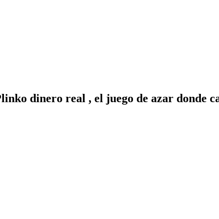
linko dinero real , el juego de azar donde 