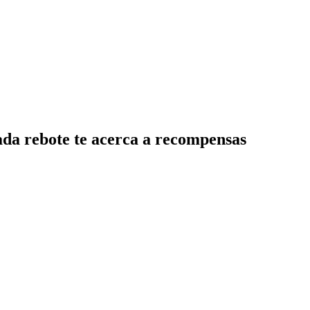
cada rebote te acerca a recompensas