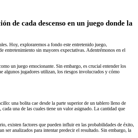
oción de cada descenso en un juego donde la
ales. Hoy, exploraremos a fondo este entretenido juego,
e entretenimiento sin mayores expectativas. Adentrémonos en el
 como un juego emocionante. Sin embargo, es crucial entender los
ue algunos jugadores utilizan, los riesgos involucrados y cómo
llo: una bolita cae desde la parte superior de un tablero lleno de
es, cada una de las cuales tiene un valor asignado. La cantidad que
io, existen factores que pueden influir en las probabilidades de éxito,
n ser analizados para intentar predecir el resultado. Sin embargo, la