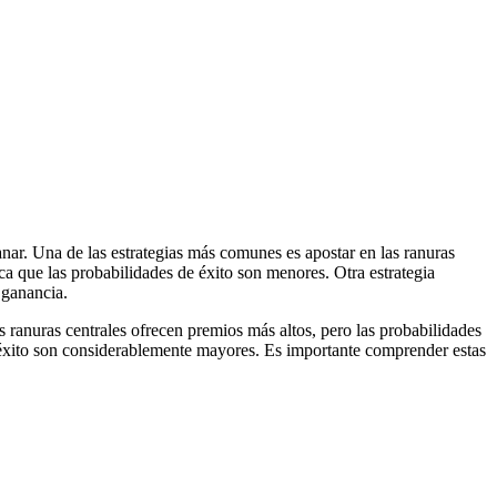
anar. Una de las estrategias más comunes es apostar en las ranuras
ica que las probabilidades de éxito son menores. Otra estrategia
 ganancia.
s ranuras centrales ofrecen premios más altos, pero las probabilidades
e éxito son considerablemente mayores. Es importante comprender estas