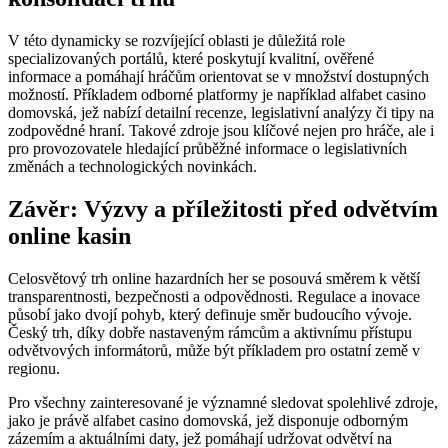
V této dynamicky se rozvíjející oblasti je důležitá role
specializovaných portálů, které poskytují kvalitní, ověřené
informace a pomáhají hráčům orientovat se v množství dostupných
možností. Příkladem odborné platformy je například alfabet casino
domovská, jež nabízí detailní recenze, legislativní analýzy či tipy na
zodpovědné hraní. Takové zdroje jsou klíčové nejen pro hráče, ale i
pro provozovatele hledající průběžné informace o legislativních
změnách a technologických novinkách.
Závěr: Výzvy a příležitosti před odvětvím
online kasin
Celosvětový trh online hazardních her se posouvá směrem k větší
transparentnosti, bezpečnosti a odpovědnosti. Regulace a inovace
působí jako dvojí pohyb, který definuje směr budoucího vývoje.
Český trh, díky dobře nastaveným rámcům a aktivnímu přístupu
odvětvových informátorů, může být příkladem pro ostatní země v
regionu.
Pro všechny zainteresované je významné sledovat spolehlivé zdroje,
jako je právě alfabet casino domovská, jež disponuje odborným
zázemím a aktuálními daty, jež pomáhají udržovat odvětví na