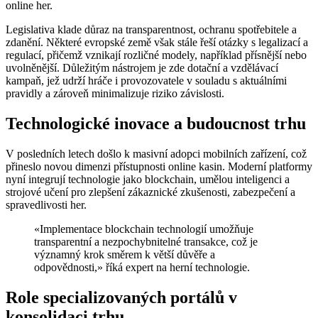
online her.
Legislativa klade důraz na transparentnost, ochranu spotřebitele a
zdanění. Některé evropské země však stále řeší otázky s legalizací a
regulací, přičemž vznikají rozličné modely, například přísnější nebo
uvolněnější. Důležitým nástrojem je zde dotační a vzdělávací
kampaň, jež udrží hráče i provozovatele v souladu s aktuálními
pravidly a zároveň minimalizuje riziko závislosti.
Technologické inovace a budoucnost trhu
V posledních letech došlo k masivní adopci mobilních zařízení, což
přineslo novou dimenzi přístupnosti online kasin. Moderní platformy
nyní integrují technologie jako blockchain, umělou inteligenci a
strojové učení pro zlepšení zákaznické zkušenosti, zabezpečení a
spravedlivosti her.
«Implementace blockchain technologií umožňuje
transparentní a nezpochybnitelné transakce, což je
významný krok směrem k větší důvěře a
odpovědnosti,» říká expert na herní technologie.
Role specializovaných portálů v
konsolidaci trhu