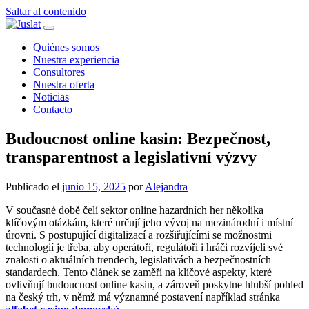
Saltar al contenido
Navegación
principal
Quiénes somos
Nuestra experiencia
Consultores
Nuestra oferta
Noticias
Contacto
Budoucnost online kasin: Bezpečnost,
transparentnost a legislativní výzvy
Publicado el
junio 15, 2025
por
Alejandra
V současné době čelí sektor online hazardních her několika
klíčovým otázkám, které určují jeho vývoj na mezinárodní i místní
úrovni. S postupující digitalizací a rozšiřujícími se možnostmi
technologií je třeba, aby operátoři, regulátoři i hráči rozvíjeli své
znalosti o aktuálních trendech, legislativách a bezpečnostních
standardech. Tento článek se zaměří na klíčové aspekty, které
ovlivňují budoucnost online kasin, a zároveň poskytne hlubší pohled
na český trh, v němž má významné postavení například stránka