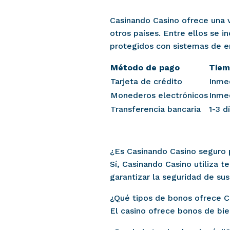
Casinando Casino ofrece una 
otros países. Entre ellos se i
protegidos con sistemas de e
Método de pago
Tiem
Tarjeta de crédito
Inme
Monederos electrónicos
Inme
Transferencia bancaria
1-3 d
Pregunta
¿Es Casinando Casino seguro 
Sí, Casinando Casino utiliza 
garantizar la seguridad de sus
¿Qué tipos de bonos ofrece C
El casino ofrece bonos de bi