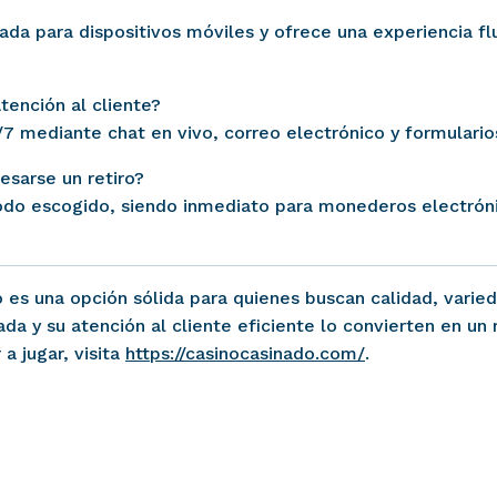
?
zada para dispositivos móviles y ofrece una experiencia f
ención al cliente?
7 mediante chat en vivo, correo electrónico y formulari
esarse un retiro?
odo escogido, siendo inmediato para monederos electrónic
es una opción sólida para quienes buscan calidad, varied
ada y su atención al cliente eficiente lo convierten en un 
a jugar, visita
https://casinocasinado.com/
.