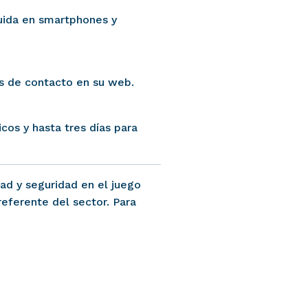
luida en smartphones y
os de contacto en su web.
os y hasta tres días para
ad y seguridad en el juego
referente del sector. Para