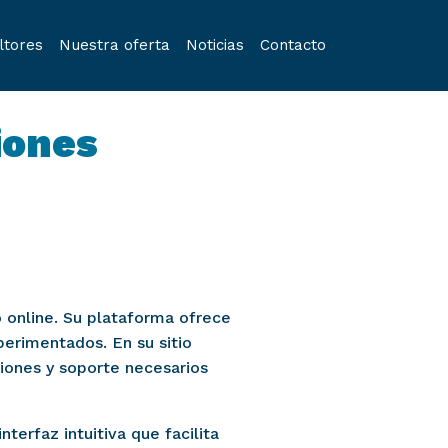
ltores
Nuestra oferta
Noticias
Contacto
iones
asino
 online. Su plataforma ofrece
perimentados. En su sitio
iones y soporte necesarios
erfaz intuitiva que facilita