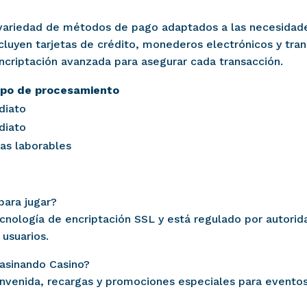
variedad de métodos de pago adaptados a las necesidade
ncluyen tarjetas de crédito, monederos electrónicos y tra
ncriptación avanzada para asegurar cada transacción.
po de procesamiento
diato
diato
ías laborables
s frecuentes (FAQ
para jugar?
tecnología de encriptación SSL y está regulado por autor
 usuarios.
asinando Casino?
envenida, recargas y promociones especiales para eventos