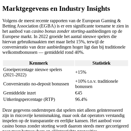
Marktgegevens en Industry Insights
Volgens de meest recente rapporten van de European Gaming &
Betting Association (EGBA) is er een significante toename te zien in
het aanbod van
casino bonus zonder storting
-aanbiedingen op de
Europese markt. In 2022 groeide het aantal nieuwe spelers die
hiervan gebruikmaakten met maar liefst
15%
, terwijl de
conversieratio van deze aanbiedingen hoger ligt dan bij traditionele
welkomstbonussen — gemiddeld rond
40%
.
Kenmerk
Statistiek
Groeipercentage nieuwe spelers
+15%
(2021-2022)
+10% t.o.v. traditionele
Conversieratio no-deposit bonussen
bonussen
Gemiddelde inzet
€45
Uitkeringspercentage (RTP)
96.4%
Deze gegevens onderstrepen dat spelers niet alleen geïnteresseerd
zijn in risicovrije kennismaking, maar ook dat operators verstandig
inspelen op de transparantie en eerlijke kansen. Het aanbod voor
casino bonus zonder storting wordt daarom steeds meer gecorrigeerd