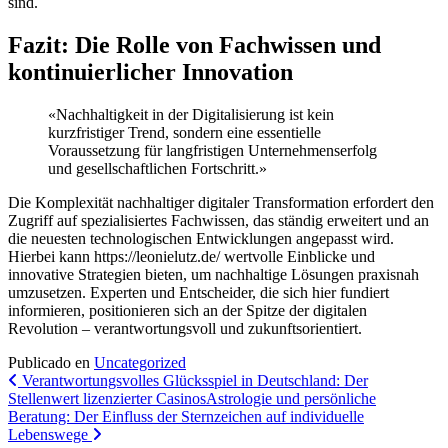
sind.
Fazit: Die Rolle von Fachwissen und
kontinuierlicher Innovation
«Nachhaltigkeit in der Digitalisierung ist kein
kurzfristiger Trend, sondern eine essentielle
Voraussetzung für langfristigen Unternehmenserfolg
und gesellschaftlichen Fortschritt.»
Die Komplexität nachhaltiger digitaler Transformation erfordert den
Zugriff auf spezialisiertes Fachwissen, das ständig erweitert und an
die neuesten technologischen Entwicklungen angepasst wird.
Hierbei kann https://leonielutz.de/ wertvolle Einblicke und
innovative Strategien bieten, um nachhaltige Lösungen praxisnah
umzusetzen. Experten und Entscheider, die sich hier fundiert
informieren, positionieren sich an der Spitze der digitalen
Revolution – verantwortungsvoll und zukunftsorientiert.
Publicado en
Uncategorized
Navegación
Verantwortungsvolles Glücksspiel in Deutschland: Der
Stellenwert lizenzierter Casinos
Astrologie und persönliche
de
Beratung: Der Einfluss der Sternzeichen auf individuelle
entradas
Lebenswege