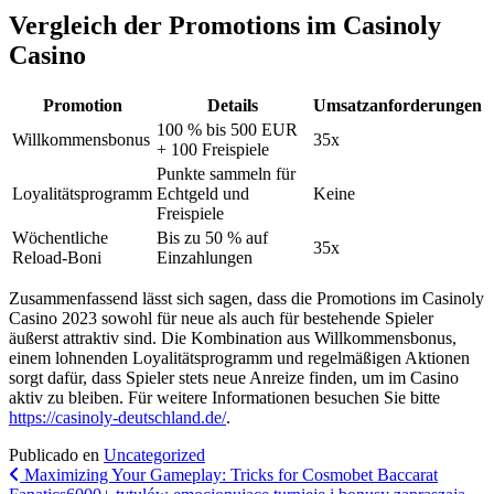
Vergleich der Promotions im Casinoly
Casino
Promotion
Details
Umsatzanforderungen
100 % bis 500 EUR
Willkommensbonus
35x
+ 100 Freispiele
Punkte sammeln für
Loyalitätsprogramm
Echtgeld und
Keine
Freispiele
Wöchentliche
Bis zu 50 % auf
35x
Reload-Boni
Einzahlungen
Zusammenfassend lässt sich sagen, dass die Promotions im Casinoly
Casino 2023 sowohl für neue als auch für bestehende Spieler
äußerst attraktiv sind. Die Kombination aus Willkommensbonus,
einem lohnenden Loyalitätsprogramm und regelmäßigen Aktionen
sorgt dafür, dass Spieler stets neue Anreize finden, um im Casino
aktiv zu bleiben. Für weitere Informationen besuchen Sie bitte
https://casinoly-deutschland.de/
.
Publicado en
Uncategorized
Navegación
Maximizing Your Gameplay: Tricks for Cosmobet Baccarat