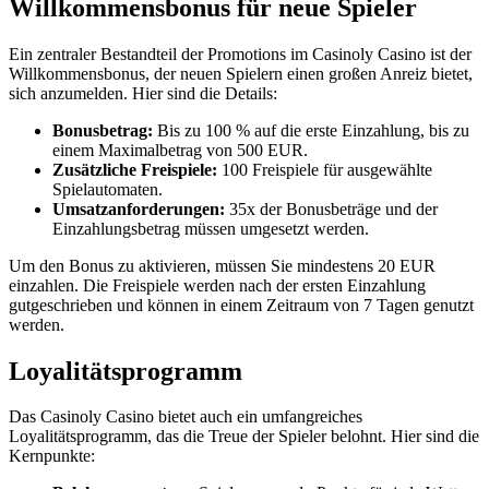
Willkommensbonus für neue Spieler
Ein zentraler Bestandteil der Promotions im Casinoly Casino ist der
Willkommensbonus, der neuen Spielern einen großen Anreiz bietet,
sich anzumelden. Hier sind die Details:
Bonusbetrag:
Bis zu 100 % auf die erste Einzahlung, bis zu
einem Maximalbetrag von 500 EUR.
Zusätzliche Freispiele:
100 Freispiele für ausgewählte
Spielautomaten.
Umsatzanforderungen:
35x der Bonusbeträge und der
Einzahlungsbetrag müssen umgesetzt werden.
Um den Bonus zu aktivieren, müssen Sie mindestens 20 EUR
einzahlen. Die Freispiele werden nach der ersten Einzahlung
gutgeschrieben und können in einem Zeitraum von 7 Tagen genutzt
werden.
Loyalitätsprogramm
Das Casinoly Casino bietet auch ein umfangreiches
Loyalitätsprogramm, das die Treue der Spieler belohnt. Hier sind die
Kernpunkte: