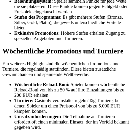
Belohnungssystem:
Spieler sammeln Punkte für jede Wette,
die sie platzieren. Diese Punkte können gegen Echtgeld oder
Freispiele eingetauscht werden.
Stufen des Programms:
Es gibt mehrere Stufen (Bronze,
Silber, Gold, Platin), die jeweils unterschiedliche Vorteile
bieten.
Exklusive Promotions:
Höhere Stufen erhalten Zugang zu
speziellen Angeboten und Turnieren.
Wöchentliche Promotions und Turniere
Ein weiteres Highlight sind die wöchentlichen Promotions und
Turniere, die regelmäßig stattfinden. Diese bieten zusätzliche
Gewinnchancen und spannende Wettbewerbe:
Wöchentliche Reload-Boni:
Spieler können wöchentliche
Reload-Boni von bis zu 50 % auf ihre Einzahlungen bis zu
200 EUR erhalten.
Turniere:
Casinoly veranstaltet regelmäßig Turniere, bei
denen Spieler um einen Preispool von bis zu 5.000 EUR
kämpfen können.
Umsatzanforderungen:
Die Teilnahme an Turnieren
erfordert oft einen minimalen Einsatz, der im Vorfeld bekannt
gegeben wird.