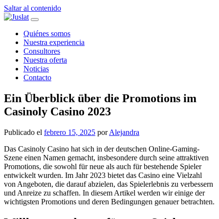
Saltar al contenido
Navegación
principal
Quiénes somos
Nuestra experiencia
Consultores
Nuestra oferta
Noticias
Contacto
Ein Überblick über die Promotions im
Casinoly Casino 2023
Publicado el
febrero 15, 2025
por
Alejandra
Das Casinoly Casino hat sich in der deutschen Online-Gaming-
Szene einen Namen gemacht, insbesondere durch seine attraktiven
Promotions, die sowohl für neue als auch für bestehende Spieler
entwickelt wurden. Im Jahr 2023 bietet das Casino eine Vielzahl
von Angeboten, die darauf abzielen, das Spielerlebnis zu verbessern
und Anreize zu schaffen. In diesem Artikel werden wir einige der
wichtigsten Promotions und deren Bedingungen genauer betrachten.