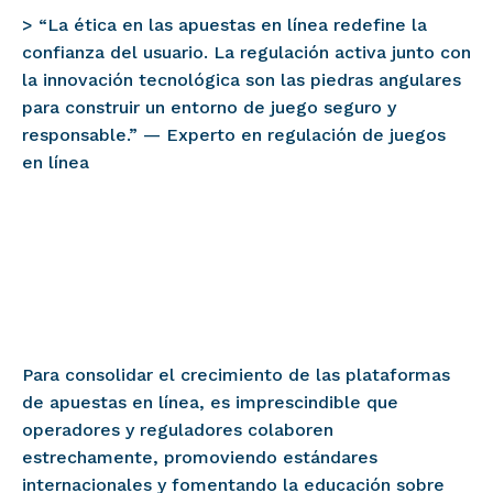
> “La ética en las apuestas en línea redefine la
confianza del usuario. La regulación activa junto con
la innovación tecnológica son las piedras angulares
para construir un entorno de juego seguro y
responsable.” — Experto en regulación de juegos
en línea
Perspectivas
futuras y
recomendacione
Para consolidar el crecimiento de las plataformas
de apuestas en línea, es imprescindible que
operadores y reguladores colaboren
estrechamente, promoviendo estándares
internacionales y fomentando la educación sobre