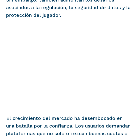
asociados a la regulación, la seguridad de datos y la
protección del jugador.
La importancia
de la
credibilidad y la
regulación en
plataformas de
apuestas
El crecimiento del mercado ha desembocado en
una batalla por la confianza. Los usuarios demandan
plataformas que no solo ofrezcan buenas cuotas o