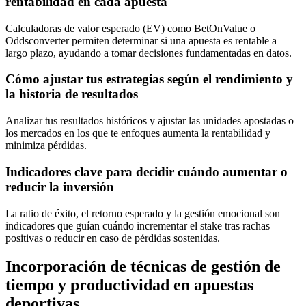
rentabilidad en cada apuesta
Calculadoras de valor esperado (EV) como BetOnValue o
Oddsconverter permiten determinar si una apuesta es rentable a
largo plazo, ayudando a tomar decisiones fundamentadas en datos.
Cómo ajustar tus estrategias según el rendimiento y
la historia de resultados
Analizar tus resultados históricos y ajustar las unidades apostadas o
los mercados en los que te enfoques aumenta la rentabilidad y
minimiza pérdidas.
Indicadores clave para decidir cuándo aumentar o
reducir la inversión
La ratio de éxito, el retorno esperado y la gestión emocional son
indicadores que guían cuándo incrementar el stake tras rachas
positivas o reducir en caso de pérdidas sostenidas.
Incorporación de técnicas de gestión de
tiempo y productividad en apuestas
deportivas