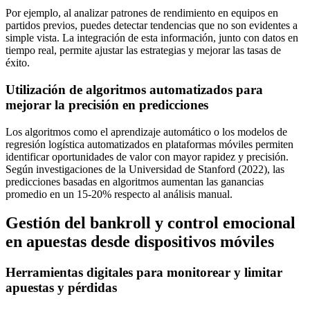
Por ejemplo, al analizar patrones de rendimiento en equipos en
partidos previos, puedes detectar tendencias que no son evidentes a
simple vista. La integración de esta información, junto con datos en
tiempo real, permite ajustar las estrategias y mejorar las tasas de
éxito.
Utilización de algoritmos automatizados para
mejorar la precisión en predicciones
Los algoritmos como el aprendizaje automático o los modelos de
regresión logística automatizados en plataformas móviles permiten
identificar oportunidades de valor con mayor rapidez y precisión.
Según investigaciones de la Universidad de Stanford (2022), las
predicciones basadas en algoritmos aumentan las ganancias
promedio en un 15-20% respecto al análisis manual.
Gestión del bankroll y control emocional
en apuestas desde dispositivos móviles
Herramientas digitales para monitorear y limitar
apuestas y pérdidas