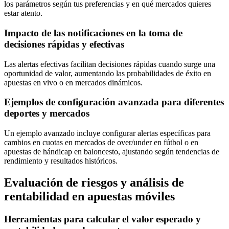
los parámetros según tus preferencias y en qué mercados quieres
estar atento.
Impacto de las notificaciones en la toma de
decisiones rápidas y efectivas
Las alertas efectivas facilitan decisiones rápidas cuando surge una
oportunidad de valor, aumentando las probabilidades de éxito en
apuestas en vivo o en mercados dinámicos.
Ejemplos de configuración avanzada para diferentes
deportes y mercados
Un ejemplo avanzado incluye configurar alertas específicas para
cambios en cuotas en mercados de over/under en fútbol o en
apuestas de hándicap en baloncesto, ajustando según tendencias de
rendimiento y resultados históricos.
Evaluación de riesgos y análisis de
rentabilidad en apuestas móviles
Herramientas para calcular el valor esperado y