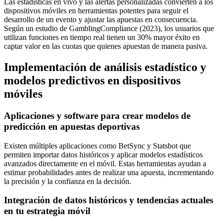
Las estadísticas en vivo y las alertas personalizadas convierten a los
dispositivos móviles en herramientas potentes para seguir el
desarrollo de un evento y ajustar las apuestas en consecuencia.
Según un estudio de GamblingCompliance (2023), los usuarios que
utilizan funciones en tiempo real tienen un 30% mayor éxito en
captar valor en las cuotas que quienes apuestan de manera pasiva.
Implementación de análisis estadístico y
modelos predictivos en dispositivos
móviles
Aplicaciones y software para crear modelos de
predicción en apuestas deportivas
Existen múltiples aplicaciones como BetSync y Statsbot que
permiten importar datos históricos y aplicar modelos estadísticos
avanzados directamente en el móvil. Estas herramientas ayudan a
estimar probabilidades antes de realizar una apuesta, incrementando
la precisión y la confianza en la decisión.
Integración de datos históricos y tendencias actuales
en tu estrategia móvil