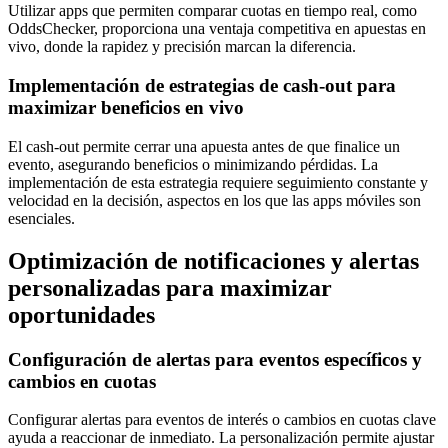
Utilizar apps que permiten comparar cuotas en tiempo real, como
OddsChecker, proporciona una ventaja competitiva en apuestas en
vivo, donde la rapidez y precisión marcan la diferencia.
Implementación de estrategias de cash-out para
maximizar beneficios en vivo
El cash-out permite cerrar una apuesta antes de que finalice un
evento, asegurando beneficios o minimizando pérdidas. La
implementación de esta estrategia requiere seguimiento constante y
velocidad en la decisión, aspectos en los que las apps móviles son
esenciales.
Optimización de notificaciones y alertas
personalizadas para maximizar
oportunidades
Configuración de alertas para eventos específicos y
cambios en cuotas
Configurar alertas para eventos de interés o cambios en cuotas clave
ayuda a reaccionar de inmediato. La personalización permite ajustar