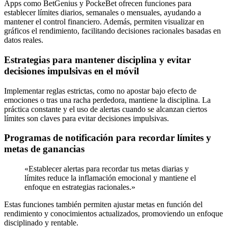
Apps como BetGenius y PockeBet ofrecen funciones para
establecer límites diarios, semanales o mensuales, ayudando a
mantener el control financiero. Además, permiten visualizar en
gráficos el rendimiento, facilitando decisiones racionales basadas en
datos reales.
Estrategias para mantener disciplina y evitar
decisiones impulsivas en el móvil
Implementar reglas estrictas, como no apostar bajo efecto de
emociones o tras una racha perdedora, mantiene la disciplina. La
práctica constante y el uso de alertas cuando se alcanzan ciertos
límites son claves para evitar decisiones impulsivas.
Programas de notificación para recordar límites y
metas de ganancias
«Establecer alertas para recordar tus metas diarias y
límites reduce la inflamación emocional y mantiene el
enfoque en estrategias racionales.»
Estas funciones también permiten ajustar metas en función del
rendimiento y conocimientos actualizados, promoviendo un enfoque
disciplinado y rentable.