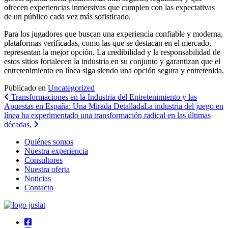
ofrecen experiencias inmersivas que cumplen con las expectativas
de un público cada vez más sofisticado.
Para los jugadores que buscan una experiencia confiable y moderna,
plataformas verificadas, como las que se destacan en el mercado,
representan la mejor opción. La credibilidad y la responsabilidad de
estos sitios fortalecen la industria en su conjunto y garantizan que el
entretenimiento en línea siga siendo una opción segura y entretenida.
Publicado en
Uncategorized
Navegación
Transformaciones en la Industria del Entretenimiento y las
Apuestas en España: Una Mirada Detallada
La industria del juego en
de
línea ha experimentado una transformación radical en las últimas
entradas
décadas,
Quiénes somos
Nuestra experiencia
Consultores
Nuestra oferta
Noticias
Contacto