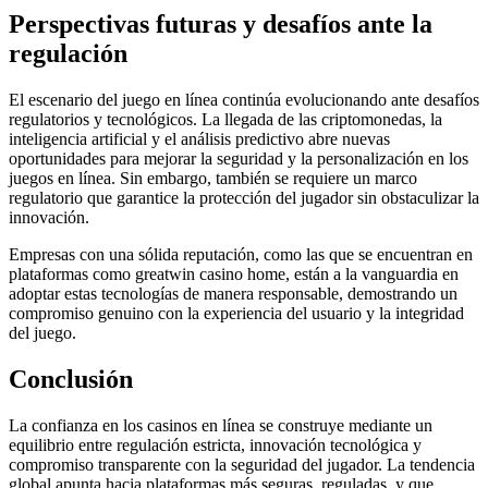
Perspectivas futuras y desafíos ante la
regulación
El escenario del juego en línea continúa evolucionando ante desafíos
regulatorios y tecnológicos. La llegada de las criptomonedas, la
inteligencia artificial y el análisis predictivo abre nuevas
oportunidades para mejorar la seguridad y la personalización en los
juegos en línea. Sin embargo, también se requiere un marco
regulatorio que garantice la protección del jugador sin obstaculizar la
innovación.
Empresas con una sólida reputación, como las que se encuentran en
plataformas como greatwin casino home, están a la vanguardia en
adoptar estas tecnologías de manera responsable, demostrando un
compromiso genuino con la experiencia del usuario y la integridad
del juego.
Conclusión
La confianza en los casinos en línea se construye mediante un
equilibrio entre regulación estricta, innovación tecnológica y
compromiso transparente con la seguridad del jugador. La tendencia
global apunta hacia plataformas más seguras, reguladas, y que