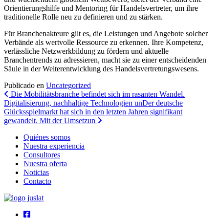
Orientierungshilfe und Mentoring für Handelsvertreter, um ihre
traditionelle Rolle neu zu definieren und zu stärken.
Für Branchenakteure gilt es, die Leistungen und Angebote solcher
Verbände als wertvolle Ressource zu erkennen. Ihre Kompetenz,
verlässliche Netzwerkbildung zu fördern und aktuelle
Branchentrends zu adressieren, macht sie zu einer entscheidenden
Säule in der Weiterentwicklung des Handelsvertretungswesens.
Publicado en
Uncategorized
Navegación
Die Mobilitätsbranche befindet sich im rasanten Wandel.
Digitalisierung, nachhaltige Technologien un
Der deutsche
de
Glücksspielmarkt hat sich in den letzten Jahren signifikant
entradas
gewandelt. Mit der Umsetzun
Quiénes somos
Nuestra experiencia
Consultores
Nuestra oferta
Noticias
Contacto