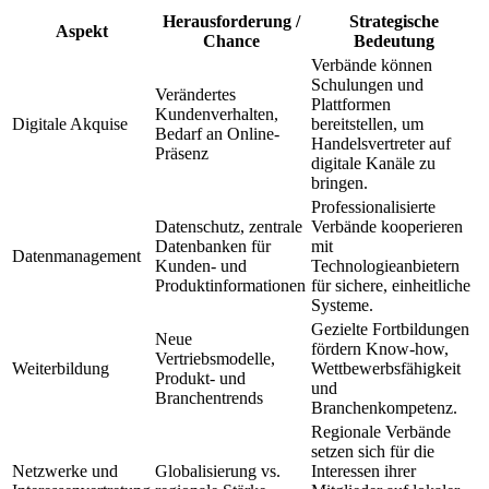
Herausforderung /
Strategische
Aspekt
Chance
Bedeutung
Verbände können
Schulungen und
Verändertes
Plattformen
Kundenverhalten,
Digitale Akquise
bereitstellen, um
Bedarf an Online-
Handelsvertreter auf
Präsenz
digitale Kanäle zu
bringen.
Professionalisierte
Datenschutz, zentrale
Verbände kooperieren
Datenbanken für
mit
Datenmanagement
Kunden- und
Technologieanbietern
Produktinformationen
für sichere, einheitliche
Systeme.
Gezielte Fortbildungen
Neue
fördern Know-how,
Vertriebsmodelle,
Weiterbildung
Wettbewerbsfähigkeit
Produkt- und
und
Branchentrends
Branchenkompetenz.
Regionale Verbände
setzen sich für die
Netzwerke und
Globalisierung vs.
Interessen ihrer