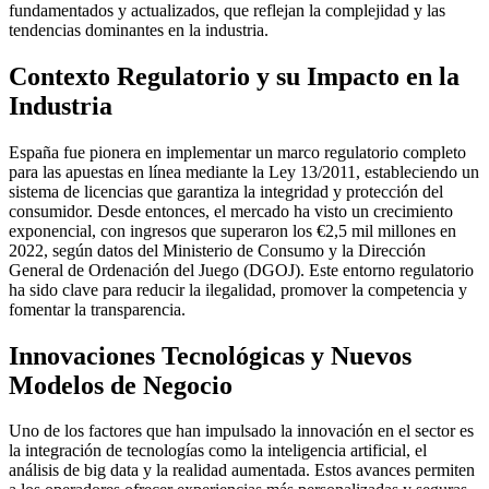
fundamentados y actualizados, que reflejan la complejidad y las
tendencias dominantes en la industria.
Contexto Regulatorio y su Impacto en la
Industria
España fue pionera en implementar un marco regulatorio completo
para las apuestas en línea mediante la Ley 13/2011, estableciendo un
sistema de licencias que garantiza la integridad y protección del
consumidor. Desde entonces, el mercado ha visto un crecimiento
exponencial, con ingresos que superaron los
€2,5 mil millones
en
2022, según datos del Ministerio de Consumo y la Dirección
General de Ordenación del Juego (DGOJ). Este entorno regulatorio
ha sido clave para reducir la ilegalidad, promover la competencia y
fomentar la transparencia.
Innovaciones Tecnológicas y Nuevos
Modelos de Negocio
Uno de los factores que han impulsado la innovación en el sector es
la integración de tecnologías como la inteligencia artificial, el
análisis de big data y la realidad aumentada. Estos avances permiten