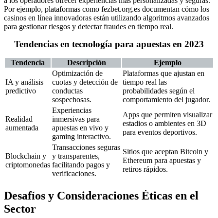
a los operadores ofrecer experiencias más personalizadas y seguras.
Por ejemplo, plataformas como fezbet.org.es documentan cómo los
casinos en línea innovadoras están utilizando algoritmos avanzados
para gestionar riesgos y detectar fraudes en tiempo real.
Tendencias en tecnología para apuestas en 2023
Tendencia
Descripción
Ejemplo
Optimización de
Plataformas que ajustan en
IA y análisis
cuotas y detección de
tiempo real las
predictivo
conductas
probabilidades según el
sospechosas.
comportamiento del jugador.
Experiencias
Apps que permiten visualizar
Realidad
inmersivas para
estadios o ambientes en 3D
aumentada
apuestas en vivo y
para eventos deportivos.
gaming interactivo.
Transacciones seguras
Sitios que aceptan Bitcoin y
Blockchain y
y transparentes,
Ethereum para apuestas y
criptomonedas
facilitando pagos y
retiros rápidos.
verificaciones.
Desafíos y Consideraciones Éticas en el
Sector