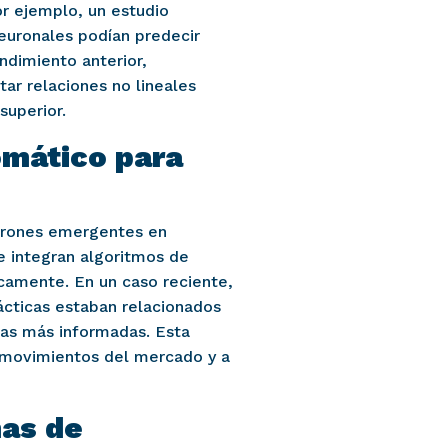
or ejemplo, un estudio
neuronales podían predecir
ndimiento anterior,
tar relaciones no lineales
superior.
omático para
atrones emergentes en
e integran algoritmos de
icamente. En un caso reciente,
tácticas estaban relacionados
as más informadas. Esta
s movimientos del mercado y a
mas de