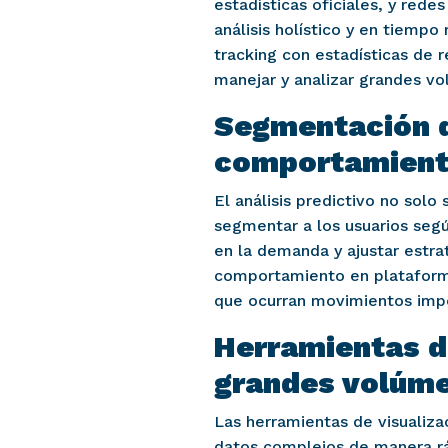
estadísticas oficiales, y rede
análisis holístico y en tiempo
tracking con estadísticas de 
manejar y analizar grandes vo
Segmentación de
comportamient
El análisis predictivo no solo
segmentar a los usuarios seg
en la demanda y ajustar estra
comportamiento en plataforma
que ocurran movimientos impo
Herramientas de
grandes volúme
Las herramientas de visualiza
datos complejos de manera rápi