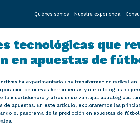
Quiénes somos
Nuestra experiencia
Consu
pal
es tecnológicas que re
ón en apuestas de fútb
rtivas ha experimentado una transformación radical en lo
orporación de nuevas herramientas y metodologías ha per
do la incertidumbre y ofreciendo ventajas estratégicas ta
 de apuestas. En este artículo, exploraremos las princip
ando el panorama de la predicción en apuestas de fútbo
eales.