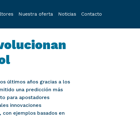
ltores
Nuestra oferta
Noticias
Contacto
volucionan
ol
s últimos años gracias a los
mitido una predicción más
nto para apostadores
ales innovaciones
l, con ejemplos basados en