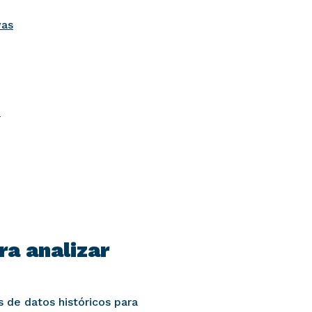
vas
e
ficial
n
ra analizar
 de datos históricos para