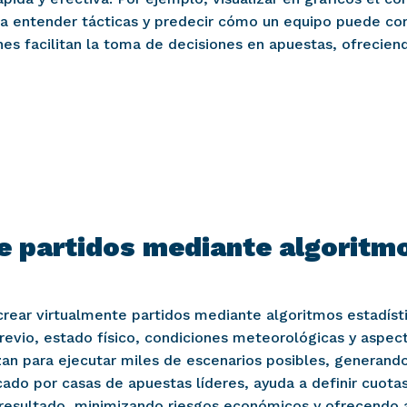
 a entender tácticas y predecir cómo un equipo puede co
nes facilitan la toma de decisiones en apuestas, ofreciend
e simulación y su 
n de escenarios f
e partidos mediante algoritm
crear virtualmente partidos mediante algoritmos estadís
evio, estado físico, condiciones meteorológicas y aspect
an para ejecutar miles de escenarios posibles, generando
ado por casas de apuestas líderes, ayuda a definir cuotas
 resultado, minimizando riesgos económicos y ofrecendo a