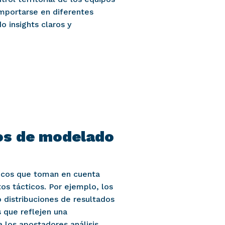
mportarse en diferentes
o insights claros y
rol en la
uturos en
os de modelado
ticos que toman en cuenta
os tácticos. Por ejemplo, los
 distribuciones de resultados
 que reflejen una
 los apostadores análisis