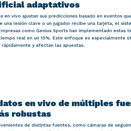
ificial adaptativos
s en vivo ajustan sus predicciones basado en eventos que
e una lesión clave o un jugador recibe una tarjeta, el sist
 Empresas como Genius Sports han implementado estas te
 tiempo real en un 15%. Este enfoque es especialmente út
rápidamente y afectan las apuestas.
y su impacto en el
cias y resultados
icos
datos en vivo de múltiples fu
ás robustas
ovenientes de distintas fuentes, como cámaras de seguim