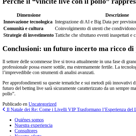
Perché il “vincite live con il pollo” rappr
Dimensione
Descrizione
Innovazione tecnologica
Integrazione di AI e Big Data per previsio
Comunità e cultura
Coinvolgimento di utenti che condividono s
Strategie di investimento
Tattiche che sfruttano eventi inaspettati e c
Conclusioni: un futuro incerto ma ricco di 
Il settore delle scommesse live si trova attualmente in una fase di gran
professionale possa essere sottile, ma estremamente fertile. La tecnolo
l’imprevedibile con strumenti di analisi avanzati.
Per approfondimenti su queste tematiche e sui metodi più innovativi di 
futuro del betting live sarà sicuramente caratterizzato da un sempre mag
pollo”.
Publicado en
Uncategorized
Navegación
Il Natale dei Re: Come i Livelli VIP Trasformano l’Esperienza del 
de
Quiénes somos
Nuestra experiencia
entradas
Consultores