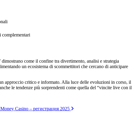
nali
hi complementari
 dimostrano come il confine tra divertimento, analisi e strategia
 alimentando un ecosistema di scommettitori che cercano di anticipare
n approccio critico e informato. Alla luce delle evoluzioni in corso, il
 anche le tendenze più sorprendenti come quella del “vincite live con il
Money Casino – регистрация 2025