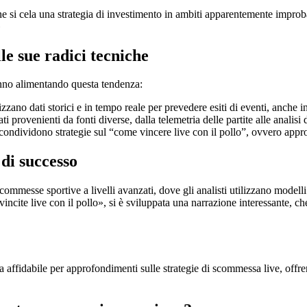
 si cela una strategia di investimento in ambiti apparentemente improbabi
»
le sue radici tecniche
anno alimentando questa tendenza:
zzano dati storici e in tempo reale per prevedere esiti di eventi, anche i
i provenienti da fonti diverse, dalla telemetria delle partite alle analisi 
ondividono strategie sul “come vincere live con il pollo”, ovvero approcc
 di successo
ommesse sportive a livelli avanzati, dove gli analisti utilizzano modelli
vincite live con il pollo», si è sviluppata una narrazione interessante, 
orsa affidabile per approfondimenti sulle strategie di scommessa live, of