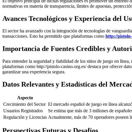
El objetivo principal de dichas regulaciones es promover un entorno de
normativas en materia de transparencia, límites de apuestas, protecci
Avances Tecnológicos y Experiencia del Us
El sector ha avanzado con la integración de tecnologías de vanguardia,
transacciones. Esto ha permitido que plataformas como
http://pistolo
Importancia de Fuentes Credibles y Autori
Para entender la seguridad y fiabilidad de los sitios de juego en línea,
plataformas como http://pistolo-casino.org.es/ destaca por ofrecer dato
garantizar una experiencia segura.
Datos Relevantes y Estadísticas del Merca
Aspecto
Crecimiento del Sector
El mercado español de juego en línea alcanz
Usuarios Registrados
Se estima que más de 3 millones de españoles
Regulación y Licencias
Actualmente, más de 70 operadores poseen lic
Perspectivas Futuras y Desafíos