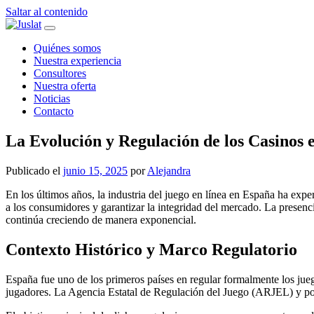
Saltar al contenido
Navegación
principal
Quiénes somos
Nuestra experiencia
Consultores
Nuestra oferta
Noticias
Contacto
La Evolución y Regulación de los Casinos 
Publicado el
junio 15, 2025
por
Alejandra
En los últimos años, la industria del juego en línea en España ha exp
a los consumidores y garantizar la integridad del mercado. La presenci
continúa creciendo de manera exponencial.
Contexto Histórico y Marco Regulatorio
España fue uno de los primeros países en regular formalmente los jueg
jugadores. La Agencia Estatal de Regulación del Juego (ARJEL) y pos