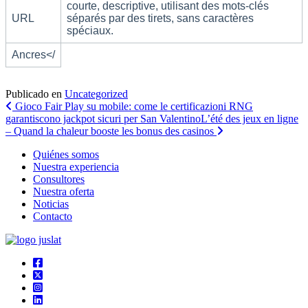
courte, descriptive, utilisant des mots-clés
URL
séparés par des tirets, sans caractères
spéciaux.
Ancres</
Publicado en
Uncategorized
Navegación
Gioco Fair Play su mobile: come le certificazioni RNG
garantiscono jackpot sicuri per San Valentino
L’été des jeux en ligne
de
– Quand la chaleur booste les bonus des casinos
entradas
Quiénes somos
Nuestra experiencia
Consultores
Nuestra oferta
Noticias
Contacto