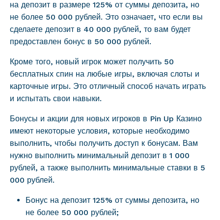
на депозит в размере 125% от суммы депозита, но
не более 50 000 рублей. Это означает, что если вы
сделаете депозит в 40 000 рублей, то вам будет
предоставлен бонус в 50 000 рублей.
Кроме того, новый игрок может получить 50
бесплатных спин на любые игры, включая слоты и
карточные игры. Это отличный способ начать играть
и испытать свои навыки.
Бонусы и акции для новых игроков в Pin Up Казино
имеют некоторые условия, которые необходимо
выполнить, чтобы получить доступ к бонусам. Вам
нужно выполнить минимальный депозит в 1 000
рублей, а также выполнить минимальные ставки в 5
000 рублей.
Бонус на депозит 125% от суммы депозита, но
не более 50 000 рублей;