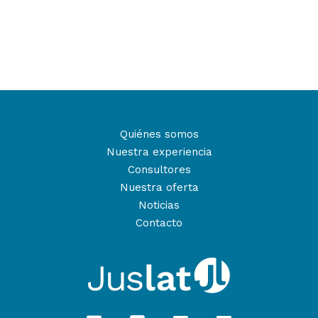
Navegación de en
Patience, Progress, and
Effizientes Online-Casino-
Play: The Hidden
Erfahrungen: Warum Geduld
Mathematics of Waiting in
und Transparenz entscheidend
Games
sind
Quiénes somos
Nuestra experiencia
Consultores
Nuestra oferta
Noticias
Contacto