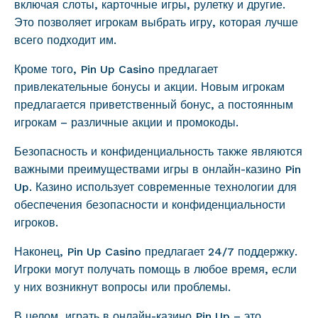
включая слоты, карточные игры, рулетку и другие.
Это позволяет игрокам выбрать игру, которая лучше
всего подходит им.
Кроме того, Pin Up Casino предлагает
привлекательные бонусы и акции. Новым игрокам
предлагается приветственный бонус, а постоянным
игрокам – различные акции и промокоды.
Безопасность и конфиденциальность также являются
важными преимуществами игры в онлайн-казино Pin
Up. Казино использует современные технологии для
обеспечения безопасности и конфиденциальности
игроков.
Наконец, Pin Up Casino предлагает 24/7 поддержку.
Игроки могут получать помощь в любое время, если
у них возникнут вопросы или проблемы.
В целом, играть в онлайн-казино Pin Up – это