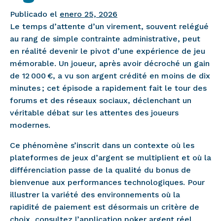
Publicado el
enero 25, 2026
Le temps d’attente d’un virement, souvent relégué
au rang de simple contrainte administrative, peut
en réalité devenir le pivot d’une expérience de jeu
mémorable. Un joueur, après avoir décroché un gain
de 12 000 €, a vu son argent crédité en moins de dix
minutes ; cet épisode a rapidement fait le tour des
forums et des réseaux sociaux, déclenchant un
véritable débat sur les attentes des joueurs
modernes.
Ce phénomène s’inscrit dans un contexte où les
plateformes de jeux d’argent se multiplient et où la
différenciation passe de la qualité du bonus de
bienvenue aux performances technologiques. Pour
illustrer la variété des environnements où la
rapidité de paiement est désormais un critère de
choix, consultez l’
application poker argent réel
.