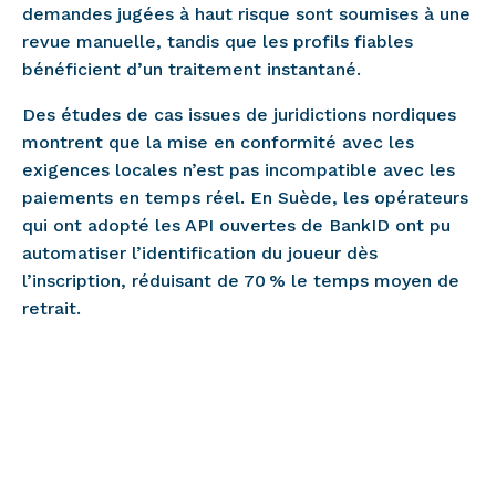
demandes jugées à haut risque sont soumises à une
revue manuelle, tandis que les profils fiables
bénéficient d’un traitement instantané.
Des études de cas issues de juridictions nordiques
montrent que la mise en conformité avec les
exigences locales n’est pas incompatible avec les
paiements en temps réel. En Suède, les opérateurs
qui ont adopté les API ouvertes de BankID ont pu
automatiser l’identification du joueur dès
l’inscription, réduisant de 70 % le temps moyen de
retrait.
3. Le profil
psychologique
du joueur qui