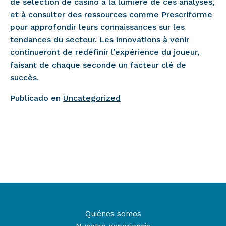
de sélection de casino à la lumière de ces analyses,
et à consulter des ressources comme Prescriforme
pour approfondir leurs connaissances sur les
tendances du secteur. Les innovations à venir
continueront de redéfinir l’expérience du joueur,
faisant de chaque seconde un facteur clé de
succès.
Publicado en
Uncategorized
Navegación de en
So erhalten Sie den besten
Les meilleures pratiques
Nutzen aus dem sportuna
pour un jeu responsable
casino Bonusprogramm
sur Ivybet Casino
Quiénes somos