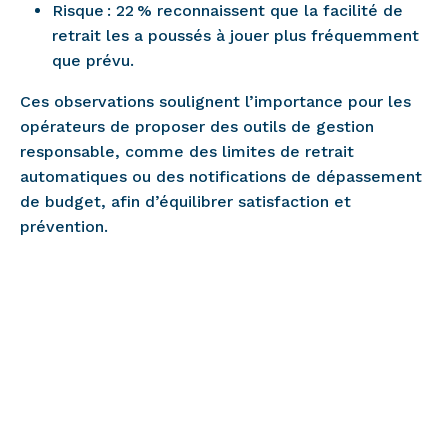
Risque : 22 % reconnaissent que la facilité de
retrait les a poussés à jouer plus fréquemment
que prévu.
Ces observations soulignent l’importance pour les
opérateurs de proposer des outils de gestion
responsable, comme des limites de retrait
automatiques ou des notifications de dépassement
de budget, afin d’équilibrer satisfaction et
prévention.
4. Stratégies
d’optimisation
des processus
internes pour