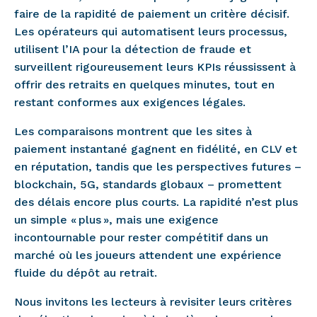
faire de la rapidité de paiement un critère décisif.
Les opérateurs qui automatisent leurs processus,
utilisent l’IA pour la détection de fraude et
surveillent rigoureusement leurs KPIs réussissent à
offrir des retraits en quelques minutes, tout en
restant conformes aux exigences légales.
Les comparaisons montrent que les sites à
paiement instantané gagnent en fidélité, en CLV et
en réputation, tandis que les perspectives futures –
blockchain, 5G, standards globaux – promettent
des délais encore plus courts. La rapidité n’est plus
un simple « plus », mais une exigence
incontournable pour rester compétitif dans un
marché où les joueurs attendent une expérience
fluide du dépôt au retrait.
Nous invitons les lecteurs à revisiter leurs critères