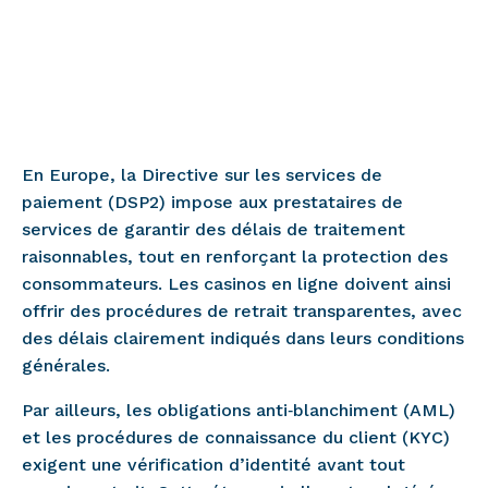
réglementaire
et les exigences
de conformité
En Europe, la Directive sur les services de
paiement (DSP2) impose aux prestataires de
services de garantir des délais de traitement
raisonnables, tout en renforçant la protection des
consommateurs. Les casinos en ligne doivent ainsi
offrir des procédures de retrait transparentes, avec
des délais clairement indiqués dans leurs conditions
générales.
Par ailleurs, les obligations anti‑blanchiment (AML)
et les procédures de connaissance du client (KYC)
exigent une vérification d’identité avant tout