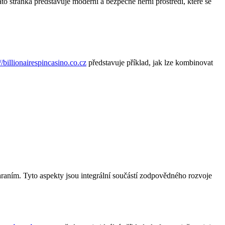
ato stránka představuje moderní a bezpečné herní prostředí, které se
//billionairespincasino.co.cz
představuje příklad, jak lze kombinovat
 hraním. Tyto aspekty jsou integrální součástí zodpovědného rozvoje