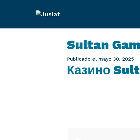
Navegación princi
Sultan Gam
Publicado el
mayo 30, 2025
Казино Sul