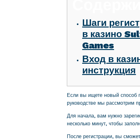
Содерж
Шаги регис
в казино Su
Games
Вход в кази
инструкция
Если вы ищете новый способ п
руководстве мы рассмотрим пр
Для начала, вам нужно зареги
несколько минут, чтобы запол
После регистрации, вы сможет