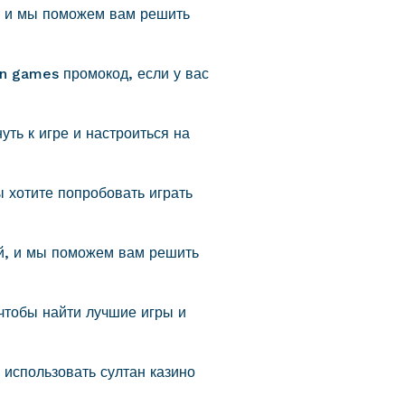
й, и мы поможем вам решить
an games промокод, если у вас
ть к игре и настроиться на
ы хотите попробовать играть
ой, и мы поможем вам решить
чтобы найти лучшие игры и
 использовать султан казино