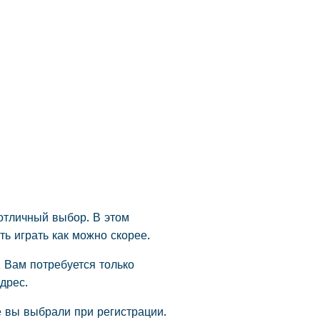
отличный выбор. В этом
ь играть как можно скорее.
 Вам потребуется только
дрес.
е вы выбрали при регистрации.