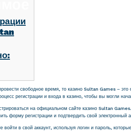
имое
трации
ltan
но:
ровести свободное время, то казино Sultan Games – это 
оцесс регистрации и входа в казино, чтобы вы могли начат
стрироваться на официальном сайте казино Sultan Games.
нить форму регистрации и подтвердить свой электронный а
е войти в свой аккаунт, используя логин и пароль, которы