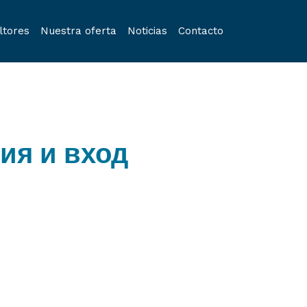
ltores
Nuestra oferta
Noticias
Contacto
ия и вход