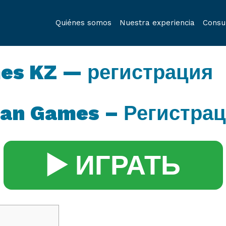
Quiénes somos
Nuestra experiencia
Consu
pal
es KZ — регистрация
tan Games – Регистрац
▶️ ИГРАТЬ