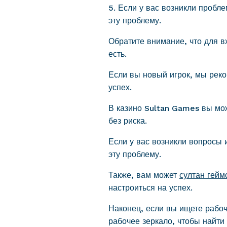
5. Если у вас возникли пробл
эту проблему.
Обратите внимание, что для в
есть.
Если вы новый игрок, мы реко
успех.
В казино Sultan Games вы може
без риска.
Если у вас возникли вопросы
эту проблему.
Также, вам может
султан гейм
настроиться на успех.
Наконец, если вы ищете рабоч
рабочее зеркало, чтобы найти 