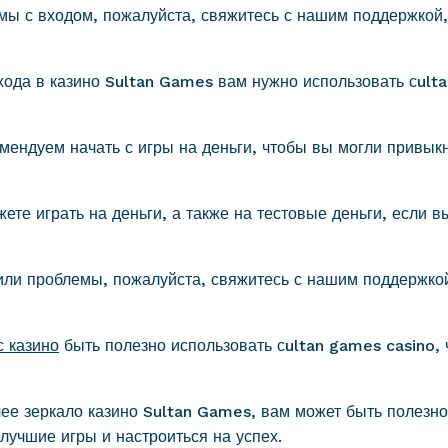
емы с входом, пожалуйста, свяжитесь с нашим поддержко
хода в казино Sultan Games вам нужно использовать сult
мендуем начать с игры на деньги, чтобы вы могли привыкну
те играть на деньги, а также на тестовые деньги, если в
 или проблемы, пожалуйста, свяжитесь с нашим поддержк
с казино
быть полезно использовать сultan games casino, 
ее зеркало казино Sultan Games, вам может быть полезно
лучшие игры и настроиться на успех.