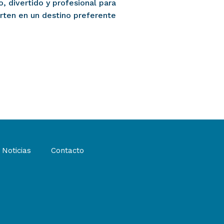
, divertido y profesional para
erten en un destino preferente
tures im divaspin casino: Ein Überblick
Noticias
Contacto