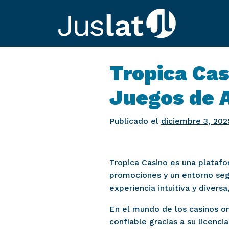
Navegación princi
Tropica Cas
Juegos de 
Publicado el
diciembre 3, 202
Introducc
Tropica Casino es una platafo
promociones y un entorno seg
experiencia intuitiva y divers
En el mundo de los casinos on
confiable gracias a su licenci