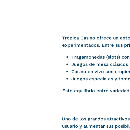
Juegos Di
Casino
Tropica Casino ofrece un ext
experimentados. Entre sus pri
Tragamonedas (slots) con
Juegos de mesa clásicos c
Casino en vivo con crupie
Juegos especiales y torne
Este equilibrio entre varieda
Promocio
Uno de los grandes atractivos
usuario y aumentar sus posibi