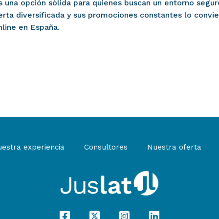
 una opción sólida para quienes buscan un entorno seguro
ferta diversificada y sus promociones constantes lo convi
nline en España.
de entradas
eboten im retrozino
Innovationen und spezielle Fea
estra experiencia
Consultores
Nuestra oferta