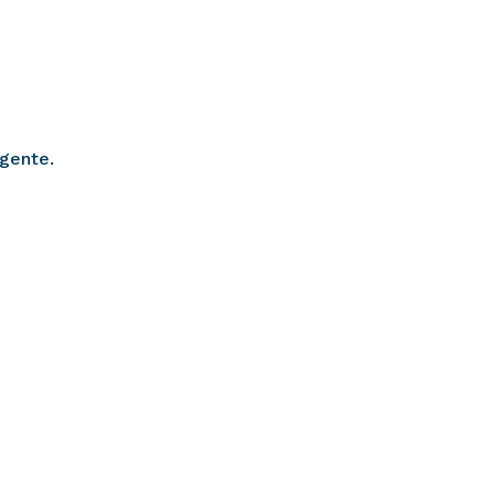
igente.
)