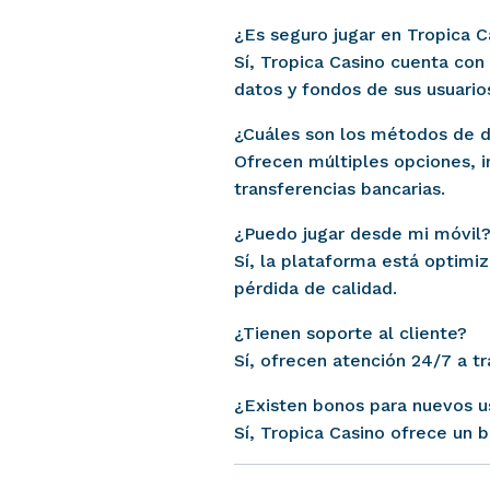
¿Es seguro jugar en Tropica C
Sí, Tropica Casino cuenta con 
datos y fondos de sus usuario
¿Cuáles son los métodos de de
Ofrecen múltiples opciones, in
transferencias bancarias.
¿Puedo jugar desde mi móvil
Sí, la plataforma está optimi
pérdida de calidad.
¿Tienen soporte al cliente?
Sí, ofrecen atención 24/7 a tr
¿Existen bonos para nuevos u
Sí, Tropica Casino ofrece un 