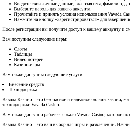
Введите свои личные данные, включая имя, фамилию, дат
Выберите пароль для вашего аккаунта.
Прочитайте и принять условия использования Vavada Cas
Нажмите на кнопку «Зарегистрироваться» для завершени
После регистрации вы получите доступ к вашему аккаунту и см
Вам доступны следующие игры:
Слоты
Таблицы
Видео-лотереи
Казино-игры
Вам также доступны следующие услуги:
Внесение средств
Техподдержка
Вавада Казино – это безопасное и надежное онлайн-казино, кот
техподдержке Vavada Casino.
Вам также доступно рабочее зеркало Vavada Casino, которое по
Вавада Казино – это ваш выбор для игры и развлечений. Начнит