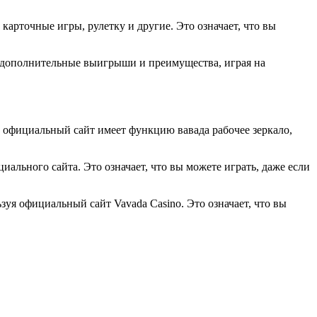
арточные игры, рулетку и другие. Это означает, что вы
ь дополнительные выигрыши и преимущества, играя на
 официальный сайт имеет функцию вавада рабочее зеркало,
иального сайта. Это означает, что вы можете играть, даже если
зуя официальный сайт Vavada Casino. Это означает, что вы