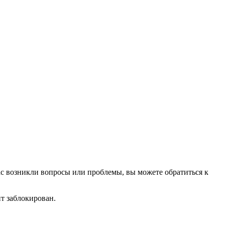
вас возникли вопросы или проблемы, вы можете обратиться к
йт заблокирован.