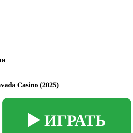
ня
ada Casino (2025)
▶️ ИГРАТЬ