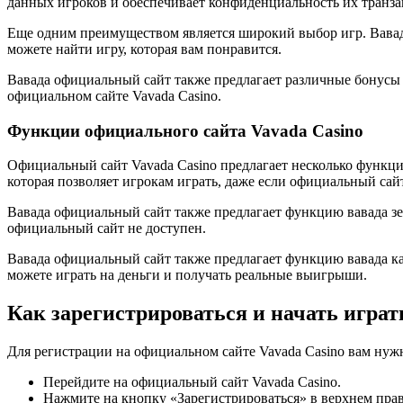
данных игроков и обеспечивает конфиденциальность их транза
Еще одним преимуществом является широкий выбор игр. Вавада 
можете найти игру, которая вам понравится.
Вавада официальный сайт также предлагает различные бонусы 
официальном сайте Vavada Casino.
Функции официального сайта Vavada Casino
Официальный сайт Vavada Casino предлагает несколько функци
которая позволяет игрокам играть, даже если официальный сайт
Вавада официальный сайт также предлагает функцию вавада зерк
официальный сайт не доступен.
Вавада официальный сайт также предлагает функцию вавада каз
можете играть на деньги и получать реальные выигрыши.
Как зарегистрироваться и начать играт
Для регистрации на официальном сайте Vavada Casino вам ну
Перейдите на официальный сайт Vavada Casino.
Нажмите на кнопку «Зарегистрироваться» в верхнем пра