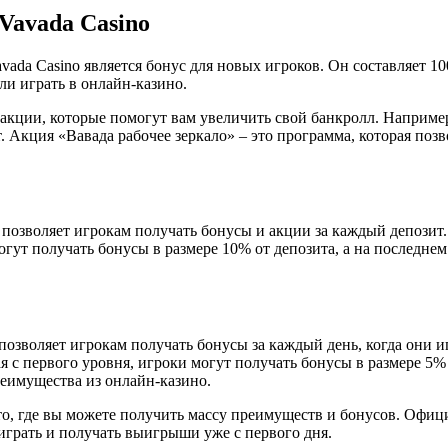
Vavada Casino
da Casino является бонус для новых игроков. Он составляет 10
ли играть в онлайн-казино.
 акции, которые помогут вам увеличить свой банкролл. Например
 Акция «Вавада рабочее зеркало» – это программа, которая позв
 позволяет игрокам получать бонусы и акции за каждый депозит.
гут получать бонусы в размере 10% от депозита, а на последнем
позволяет игрокам получать бонусы за каждый день, когда они и
 с первого уровня, игроки могут получать бонусы в размере 5% 
реимущества из онлайн-казино.
сто, где вы можете получить массу преимуществ и бонусов. Офиц
играть и получать выигрыши уже с первого дня.