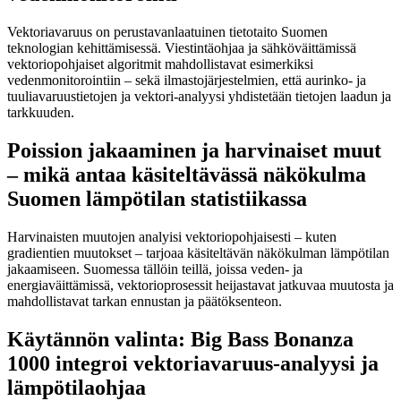
Vektoriavaruus on perustavanlaatuinen tietotaito Suomen
teknologian kehittämisessä. Viestintäohjaa ja sähköväittämissä
vektoriopohjaiset algoritmit mahdollistavat esimerkiksi
vedenmonitorointiin – sekä ilmastojärjestelmien, että aurinko- ja
tuuliavaruustietojen ja vektori-analyysi yhdistetään tietojen laadun ja
tarkkuuden.
Poission jakaaminen ja harvinaiset muut
– mikä antaa käsiteltävässä näkökulma
Suomen lämpötilan statistiikassa
Harvinaisten muutojen analyisi vektoriopohjaisesti – kuten
gradientien muutokset – tarjoaa käsiteltävän näkökulman lämpötilan
jakaamiseen. Suomessa tällöin teillä, joissa veden- ja
energiaväittämissä, vektorioprosessit heijastavat jatkuvaa muutosta ja
mahdollistavat tarkan ennustan ja päätöksenteon.
Käytännön valinta: Big Bass Bonanza
1000 integroi vektoriavaruus-analyysi ja
lämpötilaohjaa