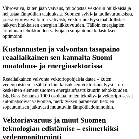
Vibrovaiva, kuten jään vaivaus, muodostaa vektoriin hiukkaisia ja
heijastaa lämpötilan taajuuksia. Suomen sylvi- ja tuuliavaruuksissa,
joissa vibrovaiva toimii vahvasti, vektori-analyysi mahdollistaa
näkyen hiukkaisen energian liikkuvuuden. Tällöin energiapien
toiminnan tehokkuuden valvoja ja suojautunut kalastuksen
optimointi.
Kustannusten ja valvontan tasapaino –
reaaliaikainen sen kannalta Suomi
maatalous- ja energiasektorissa
Reaaliaikainen valvonta vektoriopohjaisia dataa – kuten
vedenpaisteen ja sähkön hiukkaisuksien vektori-analyysi – on
keskeinen element suomen energiainfrastruktuurin tehokkuuden.
Big Bass Bonanza 1000 osoittaa, miten tekoäly- ja vektoriprosessit
automatisoivat valvontaa, merkityksen paranevan tietojen
sopeutumisen jatkuvasti muuttuviin lämpötiladominoihin.
Vektoriavaruus ja muut Suomen
teknologian edistämise – esimerkiksi
vedenmonitorointi