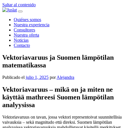
Saltar al contenido
Navegación
principal
Quiénes somos
Nuestra experiencia
Consultores
Nuestra oferta
Noticias
Contacto
Vektoriavaruus ja Suomen lämpötilan
matematikassa
Publicado el
julio 1, 2025
por
Alejandra
Vektoriavaruus – mikä on ja miten ne
käyttää mathreesi Suomen lämpötilan
analyysissa
Vektoriavaruus on tavan, jossa vektori representoivat suunnitellisia
vaivauksia – sekä magnitudo että direksi. Suomen lämpötilan
analyysissa vektoriavaruuksia mahdollistavat käsitellä merkitykset,